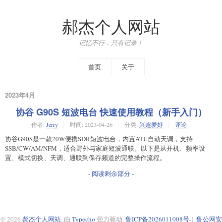
郝杰个人网站
记忆不行，只有记录！
首页
关于
2023年4月
协谷 G90S 短波电台 快速使用教程（新手入门）
作者:
Jerry
时间:
2023-04-26
分类:
兴趣爱好
评论
协谷G90S是一款20W便携SDR短波电台，内置ATU自动天调，支持
SSB/CW/AM/NFM，适合野外与家庭短波通联。以下是从开机、频率设
置、模式切换、天调、通联到保存频道的完整操作流程。
- 阅读剩余部分 -
© 2026
郝杰个人网站
. 由
Typecho
强力驱动.
鲁ICP备2026011008号-1
鲁公网安