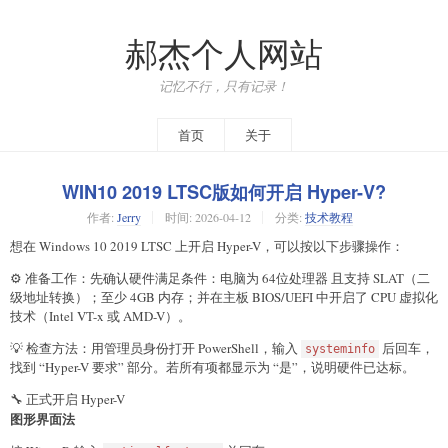
郝杰个人网站
记忆不行，只有记录！
首页
关于
WIN10 2019 LTSC版如何开启 Hyper-V?
作者:
Jerry
时间:
2026-04-12
分类:
技术教程
想在 Windows 10 2019 LTSC 上开启 Hyper-V，可以按以下步骤操作：
⚙️ 准备工作：先确认硬件满足条件：电脑为 64位处理器 且支持 SLAT（二
级地址转换）；至少 4GB 内存；并在主板 BIOS/UEFI 中开启了 CPU 虚拟化
技术（Intel VT-x 或 AMD-V）。
💡 检查方法：用管理员身份打开 PowerShell，输入
后回车，
systeminfo
找到 “Hyper-V 要求” 部分。若所有项都显示为 “是”，说明硬件已达标。
🔧 正式开启 Hyper-V
图形界面法