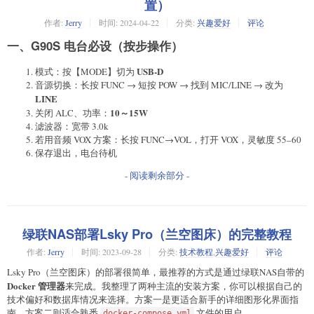
置）
作者:
Jerry
时间:
2024-04-22
分类:
兴趣爱好
评论
一、G90S 电台必设（按步操作）
USB-D
模式：按【MODE】切为
音源切换：长按 FUNC → 短按 POW → 找到 MIC/LINE → 改为
LINE
10～15W
关闭 ALC、功率：
滤波器：宽带 3.0k
若用音频 VOX 方案：长按 FUNC→VOL，打开 VOX，灵敏度 55–60
保存退出，电台待机
- 阅读剩余部分 -
绿联NAS部署Lsky Pro（兰空图床）的完整教程
作者:
Jerry
时间:
2023-09-28
分类:
技术教程
,
兴趣爱好
评论
Lsky Pro（兰空图床）的部署很简单，最推荐的方式是通过绿联NAS自带的
Docker 管理器
来完成。我整理了两种主流的安装方案，你可以根据自己的
技术偏好和数据库情况来选择。方案一是更适合新手的详细图形化界面指
南，方案二则适合熟悉
文件的用户。
docker-compose.yml